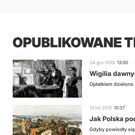
OPUBLIKOWANE 
24
gru
2015
13:00
Wigilia dawn
Opłatkiem dzielono 
13
lut
2015
10:37
Jak Polska po
Gdyby powiodły się 