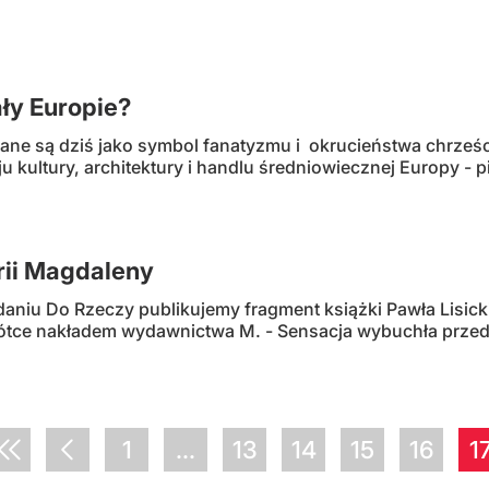
ały Europie?
ane są dziś jako symbol fanatyzmu i okrucieństwa chrześc
 kultury, architektury i handlu średniowiecznej Europy - 
rii Magdaleny
iu Do Rzeczy publikujemy fragment książki Pawła Lisickie
rótce nakładem wydawnictwa M. - Sensacja wybuchła przed 
1
...
13
14
15
16
1