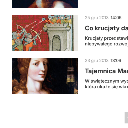
25
gru
2013
14:06
Co krucjaty d
Krucjaty przedstawi
niebywałego rozwoju
23
gru
2013
13:09
Tajemnica Ma
W świątecznym wydan
która ukaże się wk