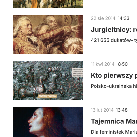
22
sie
2014
14:33
Jurgieltnicy: r
421 655 dukatów- ty
11
kwi
2014
8:50
Kto pierwszy 
Polsko-ukraińska his
13
lut
2014
13:48
Tajemnica Ma
Dla feministek Mar